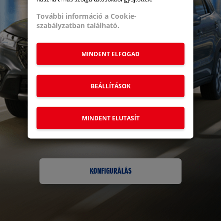
További információ a Cookie-
szabályzatban található.
S-CROSS
S-CROSS 2025
VITARA GLX
ACROSS
URBAN BLACK
MINDENT ELFOGAD
BEÁLLÍTÁSOK
MINDENT ELUTASÍT
MOTOR
KONFIGURÁLÁS