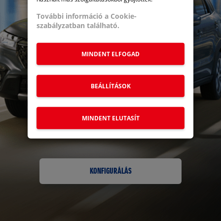
További információ a Cookie-
szabályzatban található.
S-CROSS
S-CROSS 2025
VITARA GLX
ACROSS
URBAN BLACK
MINDENT ELFOGAD
BEÁLLÍTÁSOK
MINDENT ELUTASÍT
MOTOR
KONFIGURÁLÁS